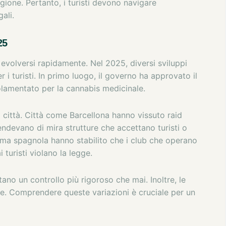
gione. Pertanto, i turisti devono navigare
ali.
25
evolversi rapidamente. Nel 2025, diversi sviluppi
r i turisti. In primo luogo, il governo ha approvato il
amentato per la cannabis medicinale.
ndi città. Città come Barcellona hanno vissuto raid
endevano di mira strutture che accettano turisti o
ema spagnola hanno stabilito che i club che operano
uristi violano la legge.
tano un controllo più rigoroso che mai. Inoltre, le
te. Comprendere queste variazioni è cruciale per un